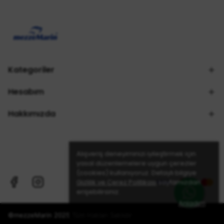
Kategoriler
Hesabım
Hakkımızda
Alışveriş deneyiminizi iyileştirmek için
yasal düzenlemelere uygun çerezler
(cookies) kullanıyoruz. Detaylı bilgiye
Gizlilik ve Çerez Politikası
sayfamızdan
erişebilirsiniz.
Anladım
©mezzeMarin 2025 Tüm Hakları Saklıdır