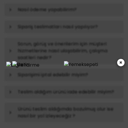
Nasıl ödeme yapabilirim?
Sipariş teslimatları nasıl yapılıyor?
Sorun, görüş ve önerilerim için müşteri
hizmetlerine nasıl ulaşabilirim, çalışma
saatleri nedir?
×
Siparişimi iptal edebilir miyim?
Teslim aldığım ürünü iade edebilir miyim?
Ürünü teslim aldığımda bozulmuş olur ise
nasıl bir yol izleyeceğiz ?