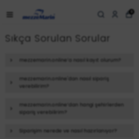
0
Sıkça Sorulan Sorular
mezzemarin.online’a nasıl kayıt olurum?
mezzemarin.online'dan nasıl sipariş
verebilirim?
mezzemarin.online’dan hangi şehirlerden
sipariş verebilirim?
Siparişim nerede ve nasıl hazırlanıyor?