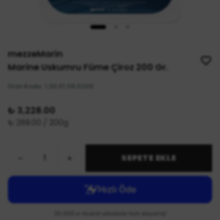
mezzeMarin
Marine Uskumru Füme Çiroz 200 Gr.
Ürün Kodu
:
1.20.01.06.0200
₺ 3,228.00
₺ 269.00 / 200g
SEPETE EKLE