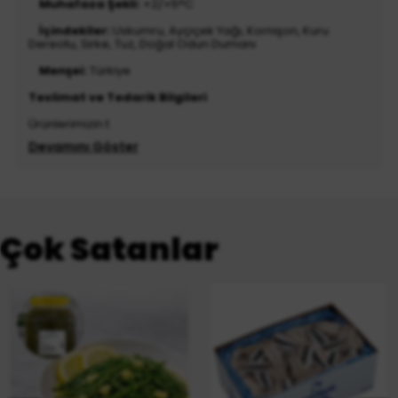
Muhafaza Şekli:
+2/+5°C
İçindekiler:
Uskumru, Ayçiçek Yağı, Kornişon, Kuru
Dereotu, Sirke, Tuz, Doğal Odun Dumanı
Menşei:
Türkiye
Teslimat ve Tedarik Bilgileri
Ürünlerimizin t
Devamını Göster
Çok Satanlar