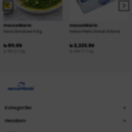
mezzeMarin
mezzeMarin
Deniz Börülcesi 5 Kg.
Hamsi Fileto Donuk Dökme
₺ 811.05
₺ 2,223.86
₺ 162.21 / kg
₺ 444.77 / kg
Kategoriler
Hesabım