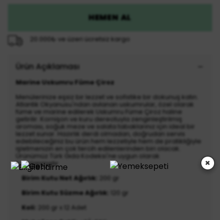
HEMEN AL
20.000₺ ve üzeri ücretsiz kargo
Ürün Açıklaması
Marine Uskumru Füme Çiroz
Menülerinize eşsiz bir lezzet ve sofistike bir dokunuş katın.
Atlantik Okyanusu'ndan avlanan uskumrular, özel olarak
füme ve marine edilerek Uskumru Füme Çiroz haline
getirilir. Kornişon ve kuru dereotuyla zenginleştirilmiş
aroması, soğuk meze ve salata tabaklarınız için ideal bir
lezzet sunar. Hazırlık derdi olmadan, doğrudan servis
edebileceğiniz bu ürün hem lezzetiyle hem de pratikliğiyle
işletmenizin en çok tercih edilenlerinden biri olacak.
Ürünümüz Türk Gıda Kodeksi'ne uygun olarak
×
hazırlanmıştır.
Birim Kutu Net Ağırlık:
200 gr
Birim Kutu Süzme Ağırlık:
120 gr
Koli:
200 gr x 12 Adet